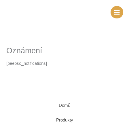
Přeskočit
na
obsah
Oznámení
[peepso_notifications]
Domů
Produkty